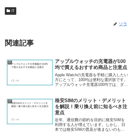
IT
ソラ
関連記事
アップルウォッチの充電器が100
IT
均で買えるおすすめ商品と注意点
Apple Watchの充電器を手軽に購入したい
方にとって、100均は便利な選択肢です。
アップルウォッチ充電器100均では、ダイ
ソーやセリア、キャンドゥで充電器や関
連アイテムが販売されています。100均で
は、USBポートに直接接続するタイプ...
格安SIMのメリット・デメリット
IT
を解説！乗り換え前に知るべき注
意点
近年、通信費の節約を目的に格安SIMを
利用する人が増えています。しかし、日
本では格安SIMの普及が進まないのも事
実です。その理由として、通信速度の問