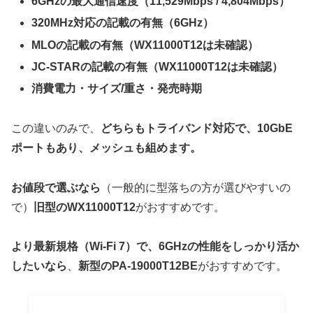
6GHzの最大通信速度（11,529Mbps / 4,804Mbps）
320MHz対応の記載の有無（6GHz）
MLOの記載の有無（WX11000T12は未確認）
JC-STARの記載の有無（WX11000T12は未確認）
消費電力・サイズ/重さ・発売時期
この違いのみで、
どちらもトライバンド対応で、10GbE
ポートもあり、メッシュも組めます。
お値段で選ぶなら
（一般的に型落ちの方が選びやすいの
で）
旧型のWX11000T12
がおすすめです。
より最新規格（Wi-Fi 7）で、6GHzの性能をしっかり活か
したいなら
、
新型のPA-19000T12BE
がおすすめです。