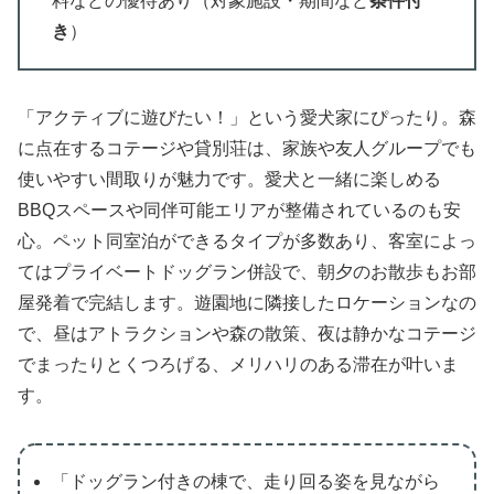
料などの優待あり（対象施設・期間など
条件付
き
）
「アクティブに遊びたい！」という愛犬家にぴったり。森
に点在するコテージや貸別荘は、家族や友人グループでも
使いやすい間取りが魅力です。愛犬と一緒に楽しめる
BBQスペースや同伴可能エリアが整備されているのも安
心。ペット同室泊ができるタイプが多数あり、客室によっ
てはプライベートドッグラン併設で、朝夕のお散歩もお部
屋発着で完結します。遊園地に隣接したロケーションなの
で、昼はアトラクションや森の散策、夜は静かなコテージ
でまったりとくつろげる、メリハリのある滞在が叶いま
す。
「ドッグラン付きの棟で、走り回る姿を見ながら