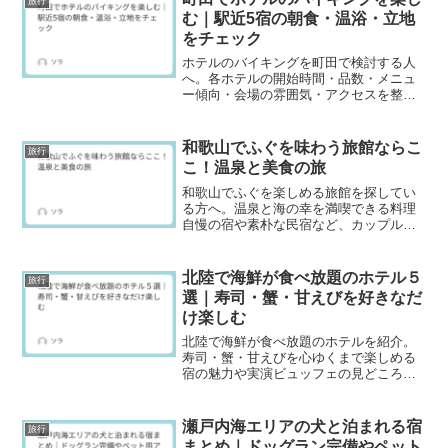
旅行
む｜駅近5宿の朝食・温浴・立地
をチェック
ホテルのバイキングを町田で検討する人
へ。各ホテルの開始時間・品数・メニュ
ー傾向・会場の雰囲気・アクセスを整理
し、家族旅行や出張の比較材料になる情
報をまとめています。
和歌山でふぐを味わう旅館ならこ
旅行
こ！温泉と美食の旅
和歌山でふぐを楽しめる旅館を探してい
る方へ。温泉と海の幸を満喫できる料理
自慢の宿や素朴な民宿など、カップル・
夫婦・家族旅行におすすめの厳選宿を紹
介するガイド記事です。ふぐ会席やクエ
鍋など冬の味覚情報もたっぷりで、初め
北陸で海鮮が食べ放題のホテル５
旅行
ての和歌山旅行の計画にも役立つ内容に
選｜寿司・蟹・甘えびを好きなだ
なっています。
け楽しむ
北陸で海鮮が食べ放題のホテルを紹介。
寿司・蟹・甘えびを心ゆくまで楽しめる
宿の魅力や実演ビュッフェの見どころ、
選び方のコツも。家族旅行にも最適。
瀬戸内海エリアの犬と泊まれる宿
旅行
まとめ｜ドッグラン完備やペット