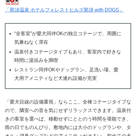
「那須温泉 ホテルフォレストヒルズ那須 with DOGS」
“全客室”が愛犬同伴OKの独立コテージで、周囲に
気兼ねなく滞在
温泉付きコテージタイプもあり、客室内で好きな
時間に湯浴みを満喫
レストラン同伴OKやドッグラン、足洗い場、愛
犬用アメニティなど犬連れ設備が充実
「愛犬目線の設備重視」ならここ。全棟コテージタイプな
ので、隣室への音を気にせずリラックスできます。温泉付
きの客室を選べば、移動せずにととのう時間を堪能でき、
雨の日でものんびり。敷地内には大小のドッグランや、タ
オル・消臭グッズなどのアメニティがそろい、初めての犬