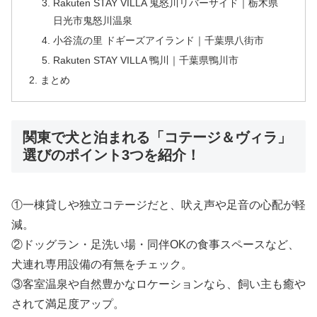
Rakuten STAY VILLA 鬼怒川リバーサイド｜栃木県
日光市鬼怒川温泉
小谷流の里 ドギーズアイランド｜千葉県八街市
Rakuten STAY VILLA 鴨川｜千葉県鴨川市
まとめ
関東で犬と泊まれる「コテージ＆ヴィラ」
選びのポイント3つを紹介！
①一棟貸しや独立コテージだと、吠え声や足音の心配が軽
減。
②ドッグラン・足洗い場・同伴OKの食事スペースなど、
犬連れ専用設備の有無をチェック。
③客室温泉や自然豊かなロケーションなら、飼い主も癒や
されて満足度アップ。