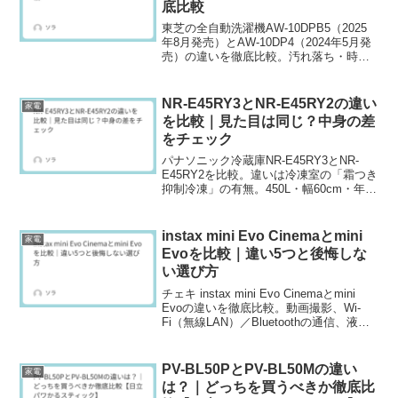
底比較
東芝の全自動洗濯機AW-10DPB5（2025
年8月発売）とAW-10DP4（2024年5月発
売）の違いを徹底比較。汚れ落ち・時
短・使いやすさ・スマホ連携など主な進
化点をわかりやすく紹介します。
NR-E45RY3とNR-E45RY2の違い
家電
を比較｜見た目は同じ？中身の差
をチェック
パナソニック冷蔵庫NR-E45RY3とNR-
E45RY2を比較。違いは冷凍室の「霜つき
抑制冷凍」の有無。450L・幅60cm・年間
消費電力量266kWhなどの共通仕様、フル
オープン収納やAIエコナビ、脱臭フィル
ター、左開き・カラーもまとめて、選び
instax mini Evo Cinemaとmini
家電
方を解説
Evoを比較｜違い5つと後悔しな
い選び方
チェキ instax mini Evo Cinemaとmini
Evoの違いを徹底比較。動画撮影、Wi-
Fi（無線LAN）／Bluetoothの通信、液晶
の見やすさ、エフェクトの操作性をわか
りやすく整理。旅行・イベント・推し活
など用途別に、どっちがおすすめかと購
PV-BL50PとPV-BL50Mの違い
家電
入前のチェックポイントを解説します。
は？｜どっちを買うべきか徹底比