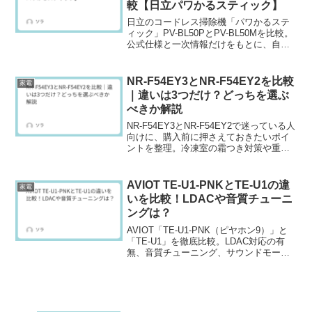
較【日立パワかるスティック】
日立のコードレス掃除機「パワかるステ
ィック」PV-BL50PとPV-BL50Mを比較。
公式仕様と一次情報だけをもとに、自動
モードの運転時間・価格・発売時期とい
う3つの違いを解説し、「今買うならどっ
ちがいいか」をわかりやすくまとめま
NR-F54EY3とNR-F54EY2を比較
家電
す。吸引力やARおそうじアプリの違いが
｜違いは3つだけ？どっちを選ぶ
気になる方にも参考になる内容です。
べきか解説
NR-F54EY3とNR-F54EY2で迷っている人
向けに、購入前に押さえておきたいポイ
ントを整理。冷凍室の霜つき対策や重
さ、発売タイミングの違いから、どんな
家庭にどちらが合うかをわかりやすく解
説します。
AVIOT TE-U1-PNKとTE-U1の違
家電
いを比較！LDACや音質チューニ
ングは？
AVIOT「TE-U1-PNK（ピヤホン9）」と
「TE-U1」を徹底比較。LDAC対応の有
無、音質チューニング、サウンドモード
（Vocal/Groove・Movie/Live）、付属セ
ミハードケース、価格（9,980円/6,980
円）と発売時期、ANC/外音取込・マルチ
ポイント・ワイヤレス充電・再生時間ま
で分かりやすく解説。