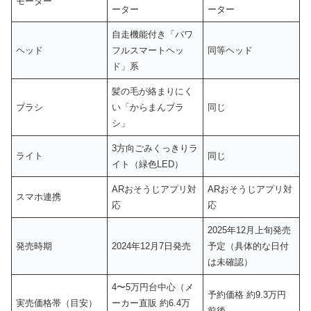
モーター
ーター
ーター
自走機能付き「パワ
ヘッド
フルスマートヘッ
同等ヘッド
ド」系
髪の毛が絡まりにく
ブラシ
い「からまんブラ
同じ
シ」
3方向ごみくっきりラ
ライト
同じ
イト（緑色LED）
ARおそうじアプリ対
ARおそうじアプリ対
スマホ連携
応
応
2025年12月上旬発売
発売時期
2024年12月7日発売
予定（具体的な日付
は未確認）
4〜5万円台中心（メ
予約価格 約9.3万円
実売価格帯（目安）
ーカー直販 約6.4万
前後