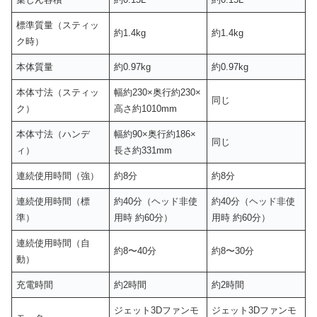
標準質量（スティッ
約1.4kg
約1.4kg
ク時）
本体質量
約0.97kg
約0.97kg
本体寸法（スティッ
幅約230×奥行約230×
同じ
ク）
高さ約1010mm
本体寸法（ハンデ
幅約90×奥行約186×
同じ
ィ）
長さ約331mm
連続使用時間（強）
約8分
約8分
連続使用時間（標
約40分（ヘッド非使
約40分（ヘッド非使
準）
用時 約60分）
用時 約60分）
連続使用時間（自
約8〜40分
約8〜30分
動）
充電時間
約2時間
約2時間
ジェット3Dファンモ
ジェット3Dファンモ